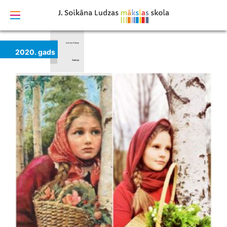
izstrādāts
Vēsture
Juris Soikāns
Antons Kūkojs
2020. gads
Galerija
Absolventi
Video un
animācija