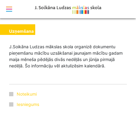
izstrādāts
Uzņemšana
J.Soikāna Ludzas mākslas skola organizē dokumentu
pieņemšanu mācību uzsākšanai jaunajam mācību gadam
maija mēneša pēdējās divās nedēļās un jūnija pirmajā
nedēļā. Šo informāciju vēl aktulizēsim kalendārā.
Noteikumi
Iesniegums