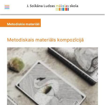
izstrādāts
Metodiskie materiāli
Metodiskais materiāls kompozīcijā