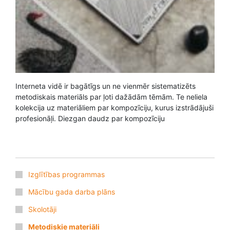
Interneta vidē ir bagātīgs un ne vienmēr sistematizēts
metodiskais materiāls par ļoti dažādām tēmām. Te neliela
kolekcija uz materiāliem par kompozīciju, kurus izstrādājuši
profesionāļi. Diezgan daudz par kompozīciju
Izglītības programmas
Mācību gada darba plāns
Skolotāji
Metodiskie materiāli