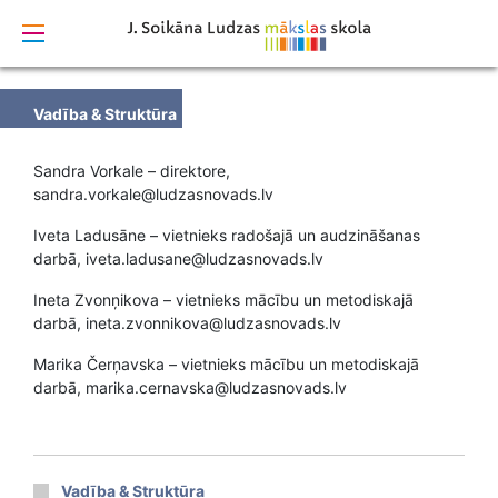
izstrādāts
Vadība & Struktūra
Sandra Vorkale – direktore,
sandra.vorkale@ludzasnovads.lv
Iveta Ladusāne – vietnieks radošajā un audzināšanas
darbā, iveta.ladusane@ludzasnovads.lv
Ineta Zvonņikova – vietnieks mācību un metodiskajā
darbā, ineta.zvonnikova@ludzasnovads.lv
Marika Čerņavska – vietnieks mācību un metodiskajā
darbā, marika.cernavska@ludzasnovads.lv
Vadība & Struktūra