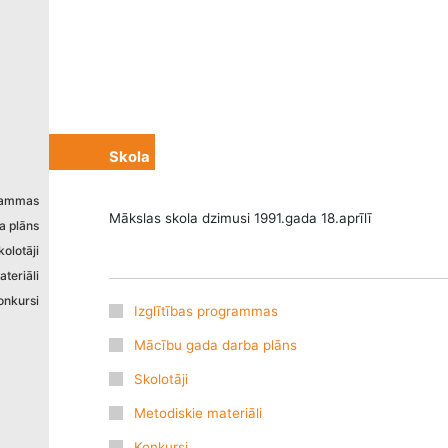
izstrādāts
Skola
grammas
Mākslas skola dzimusi 1991.gada 18.aprīlī
a plāns
kolotāji
teriāli
onkursi
Izglītības programmas
Mācību gada darba plāns
Skolotāji
Metodiskie materiāli
Konkursi