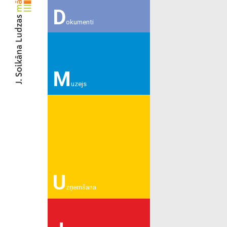
D
okumenti
M
uzejs
U
zņemšana