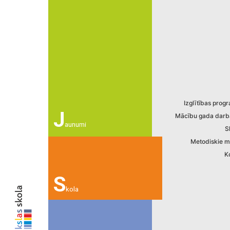
Izglītības pro
J
Mācību gada darb
aunumi
S
Metodiskie ma
K
S
kola