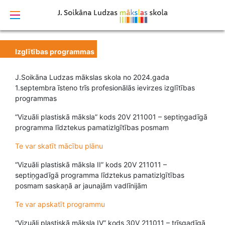
izstrādāts
Izglītības programmas
J.Soikāna Ludzas mākslas skola no 2024.gada
1.septembra īsteno trīs profesionālās ievirzes izglītības
programmas
“Vizuāli plastiskā māksla” kods 20V 211001 – septiņgadīgā
programma līdztekus pamatizlgītības posmam
Te var skatīt mācību plānu
“Vizuāli plastiskā māksla II” kods 20V 211011 –
septiņgadīgā programma līdztekus pamatizlgītības
posmam saskaņā ar jaunajām vadlīnijām
Te var apskatīt programmu
“Vizuāli plastiskā māksla IV” kods 30V 211011 – trīsgadīgā