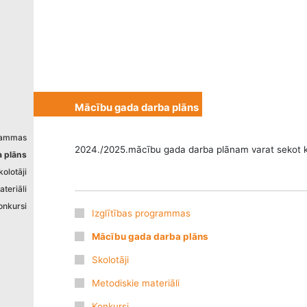
izstrādāts
Mācību gada darba plāns
grammas
2024./2025.mācību gada darba plānam varat sekot 
 plāns
kolotāji
teriāli
onkursi
Izglītības programmas
Mācību gada darba plāns
Skolotāji
Metodiskie materiāli
Konkursi