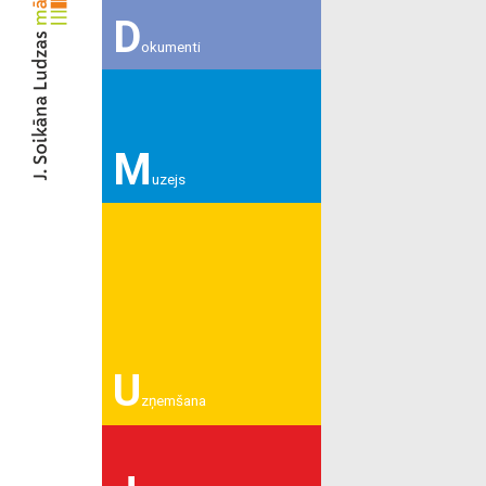
D
okumenti
M
uzejs
U
zņemšana