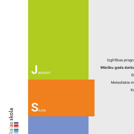
Izglītības pro
J
Mācību gada darba
aunumi
S
Metodiskie ma
K
S
kola