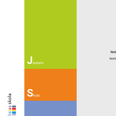
Not
J
Ies
aunumi
S
kola