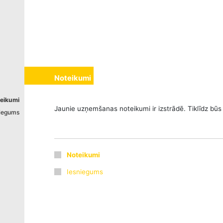
izstrādāts
Noteikumi
eikumi
Jaunie uzņemšanas noteikumi ir izstrādē. Tiklīdz būs 
niegums
Noteikumi
Iesniegums