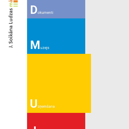
D
okumenti
M
uzejs
U
zņemšana