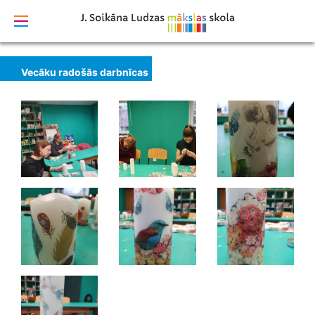
izstrādāts
Vecāku radošās darbnīcas