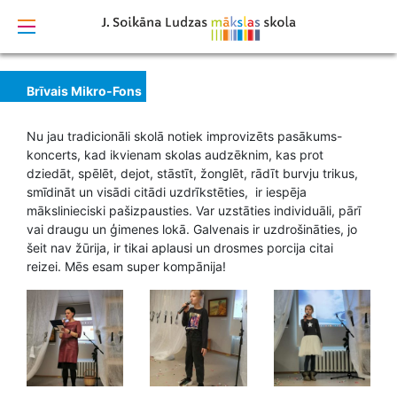
izstrādāts
Brīvais Mikro-Fons
Nu jau tradicionāli skolā notiek improvizēts pasākums-
koncerts, kad ikvienam skolas audzēknim, kas prot
dziedāt, spēlēt, dejot, stāstīt, žonglēt, rādīt burvju trikus,
smīdināt un visādi citādi uzdrīkstēties, ir iespēja
mākslinieciski pašizpausties. Var uzstāties individuāli, pārī
vai draugu un ģimenes lokā. Galvenais ir uzdrošināties, jo
šeit nav žūrija, ir tikai aplausi un drosmes porcija citai
reizei. Mēs esam super kompānija!