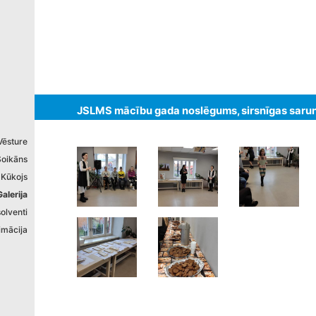
izstrādāts
JSLMS mācību gada noslēgums, sirsnīgas saruna
Vēsture
Soikāns
 Kūkojs
Galerija
olventi
imācija