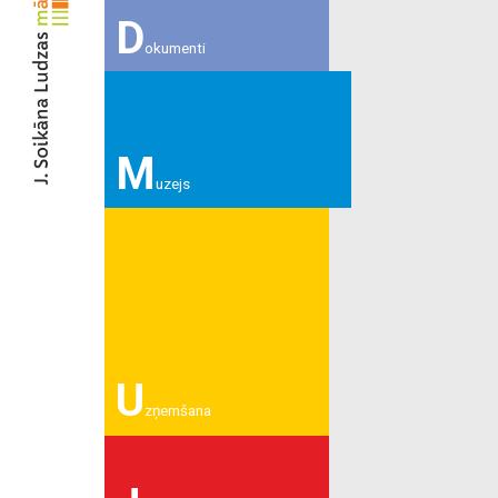
D
okumenti
M
uzejs
U
zņemšana