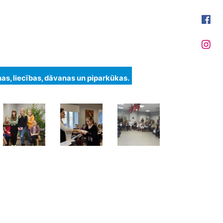
s, liecības, dāvanas un piparkūkas.