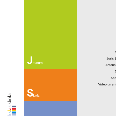
J
Juris 
aunumi
Antons
Abs
Video un an
S
kola