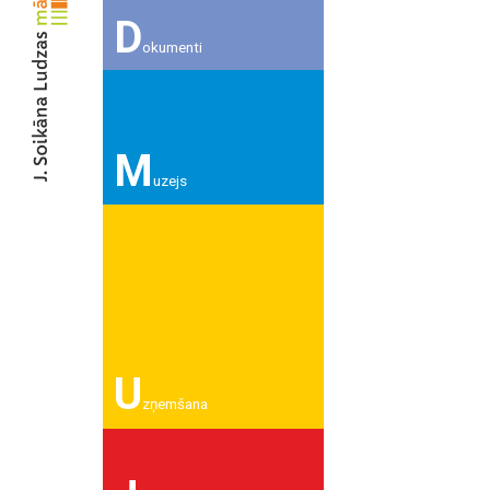
D
okumenti
M
uzejs
U
zņemšana