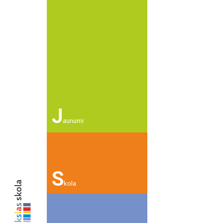
J
aunumi
S
kola