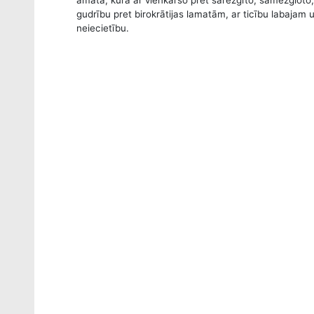
amatā, kurā ar vienkāršo pret sarežģīto, samezgloto, a
gudrību pret birokrātijas lamatām, ar ticību labajam
neiecietību.