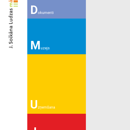
D
okumenti
M
uzejs
U
zņemšana