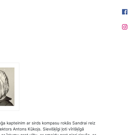
kuģa kapteinim ar sirds kompasu rokās Sandrai reiz
ektors Antons Kūkojs. Sievišķīgi ļoti vīrišķīgā