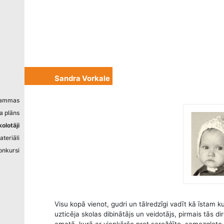
izstrādāts
Sandra Vorkale
grammas
a plāns
kolotāji
teriāli
onkursi
Visu kopā vienot, gudri un tālredzīgi vadīt kā īstam 
uzticēja skolas dibinātājs un veidotājs, pirmais tās dir