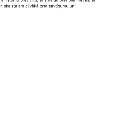
r īstumu pret viltu, ar smaidu pret pieri rievās, ar
 un skaistajam cilvēkā pret savtīgumu un