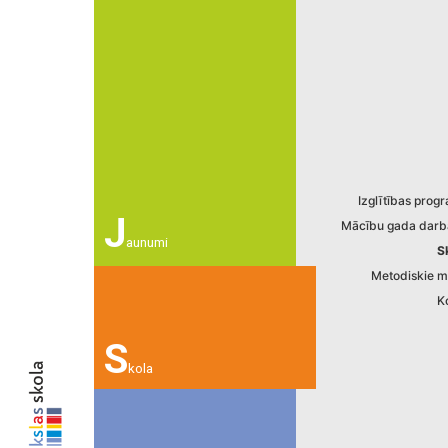
Izglītības pro
J
Mācību gada darb
aunumi
S
Metodiskie ma
K
S
kola