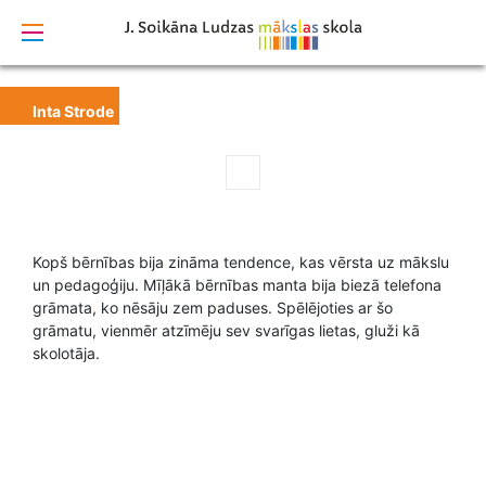
izstrādāts
Inta Strode
Kopš bērnības bija zināma tendence, kas vērsta uz mākslu
un pedagoģiju. Mīļākā bērnības manta bija biezā telefona
grāmata, ko nēsāju zem paduses. Spēlējoties ar šo
grāmatu, vienmēr atzīmēju sev svarīgas lietas, gluži kā
skolotāja.