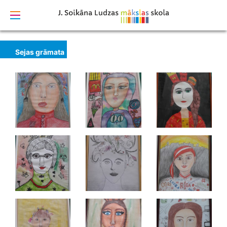
izstrādāts
Sejas grāmata