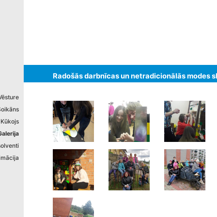
izstrādāts
Radošās darbnīcas un netradicionālās modes s
Vēsture
Soikāns
 Kūkojs
Galerija
olventi
imācija