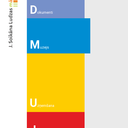
D
okumenti
M
uzejs
U
zņemšana