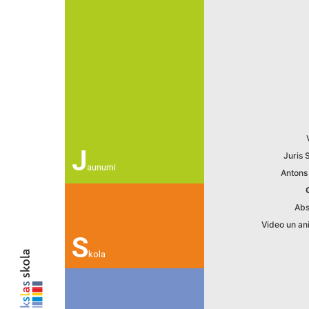
J
Juris 
aunumi
Antons
Abs
Video un an
S
kola