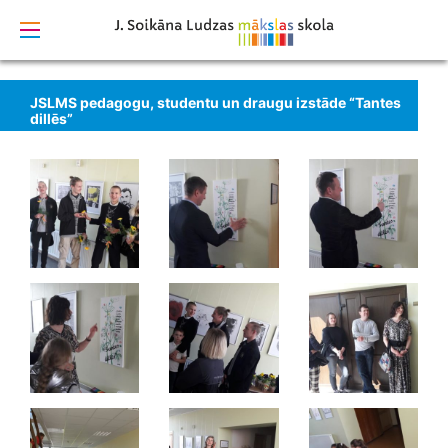
izstrādāts
JSLMS pedagogu, studentu un draugu izstāde “Tantes
dillēs”