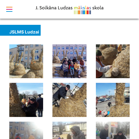
izstrādāts
JSLMS Ludzai