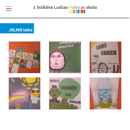
izstrādāts
JSLMS laiks