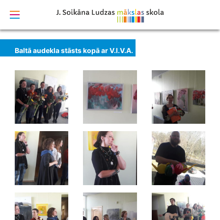
izstrādāts
Baltā audekla stāsts kopā ar V.I.V.A.