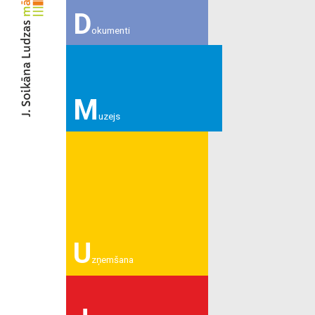
D
okumenti
M
uzejs
U
zņemšana