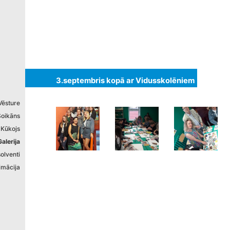
izstrādāts
3.septembris kopā ar Vidusskolēniem
Vēsture
Soikāns
 Kūkojs
Galerija
olventi
imācija