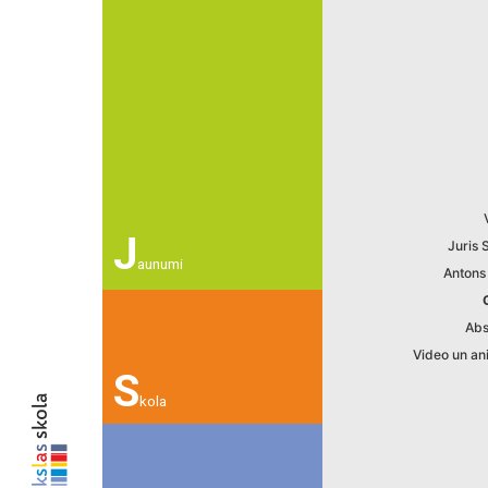
J
Juris 
aunumi
Antons
Abs
Video un an
S
kola