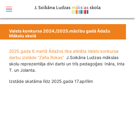
izstrādāts
Valsts konkurss 2024./2025.mācību gadā Ādažu
Mākslu skolā
2025.gada 6.martā Ādažos tika atklāta Valsts konkursa
darbu izstāde “Zelta Rokas”
J.Soikāna Ludzas mākslas
skolu reprezentēja divi darbi un trīs pedagoģes: Ināra, Inta
T. un Jolanta.
Izstāde skatāma līdz 2025.gada 17.aprīlim