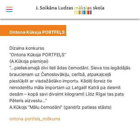
izstrādāts
Ontona Kūkoja PORTFEĻS
Dizaina konkurss
“Ontona Kūkoja PORTFEĻS”
(A.Kūkoja piemiņai)
“…pieliekamajā divi lieli ādas čemodāni. Sieva tos iegādājās
braucienam uz Čehoslovākiju, cerībā, atpakaļceļā
piestūķēt ar visdažādāko importu. Kādēļ šoreiz tie
nenoderētu māla importam uz Latgali! Katrā pa desmit
desām – kopā savi divsimt kilogrami! Līdz Rīgai tas pats
Pēteris aizvestu…”
A.Kūkojs “Mālu čemodāni” (gandrīz patiess stāsts)
ontona portfels_nolikums