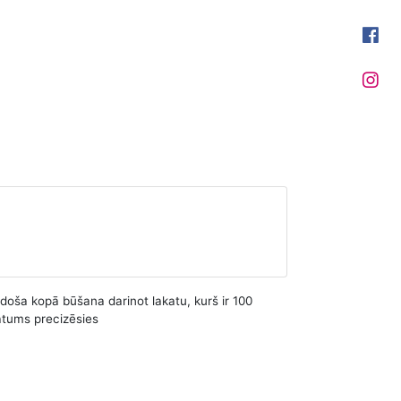
adoša kopā būšana darinot lakatu, kurš ir 100
atums precizēsies