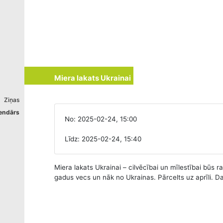
izstrādāts
Miera lakats Ukrainai
Ziņas
endārs
No: 2025-02-24, 15:00
Līdz: 2025-02-24, 15:40
Miera lakats Ukrainai – cilvēcībai un mīlestībai būs r
gadus vecs un nāk no Ukrainas. Pārcelts uz aprīli. D