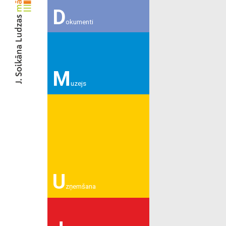
D
okumenti
M
uzejs
U
zņemšana