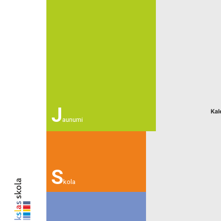
J
Kal
aunumi
S
kola