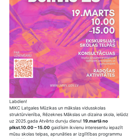
Labdien!
MIKC Latgales Mūzikas un mākslas vidusskolas
struktūrvienība, Rēzeknes Mākslas un dizaina skola, ielūdz
uz 2025.gada Atvērto durvju dienu!
19.martā no
plkst.10.00 – 15.00
gaidīsim ikvienu interesentu iepazīt
mūsu skolas telpas, aprunāties ar izglītības programmu