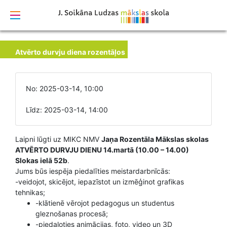
izstrādāts
Atvērto durvju diena rozentāļos
No: 2025-03-14, 10:00
Līdz: 2025-03-14, 14:00
Laipni lūgti uz MIKC NMV
Jaņa Rozentāla Mākslas skolas
ATVĒRTO DURVJU DIENU 14.martā (10.00 – 14.00)
Slokas ielā 52b
.
Jums būs iespēja piedalīties meistardarbnīcās:
-veidojot, skicējot, iepazīstot un izmēģinot grafikas
tehnikas;
-klātienē vērojot pedagogus un studentus
gleznošanas procesā;
-piedaloties animācijas, foto, video un 3D