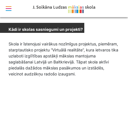
izstrādāts
Kādi ir skolas sasniegumi un projekti?
Skola ir īstenojusi vairākus nozīmīgus projektus, piemēram,
starptautisko projektu “Virtuālā realitāte”, kura ietvaros tika
uzlaboti izglītības apstākļi mākslas mantojuma
saglabāšanai Latvijā un Baltkrievijā. Tāpat skola aktīvi
piedalās dažādos mākslas pasākumos un izstādēs,
veicinot audzēkņu radošo izaugsmi.