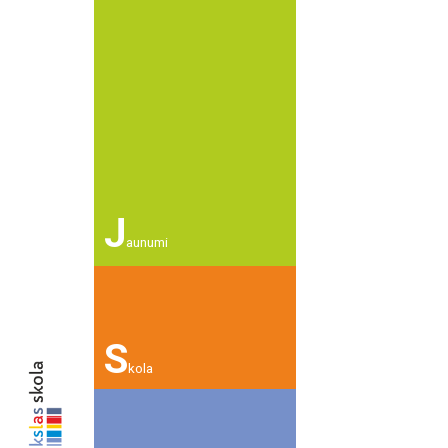
J
aunumi
S
kola