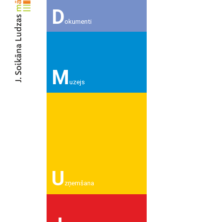
D
okumenti
M
uzejs
U
zņemšana