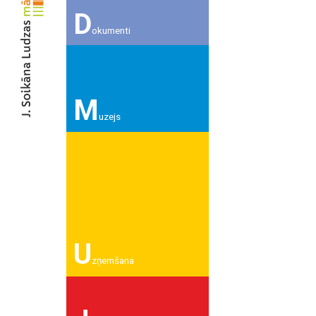
D
okumenti
M
uzejs
U
zņemšana