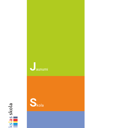
J
aunumi
S
kola